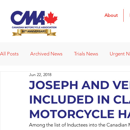
About
All Posts
Archived News
Trials News
Urgent 
Jun 22, 2018
Deleted News Items
2021 Results
2022 Result
JOSEPH AND V
INCLUDED IN CL
Obituaries
Affiliated Clubs
Affiliated Clubs - 
MOTORCYCLE H
Among the list of Inductees into the Canadian