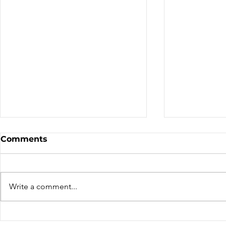
Sale - Moto Canada
Nominatio
Comments
Shows!
Board of D
CALL FOR N
CMA BOARD 
Write a comment...
THE FOLLOW
OPEN: ZONE 1
COLUMBIA Z
ZONE 6 – AT