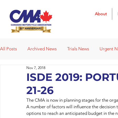
About
All Posts
Archived News
Trials News
Urgent 
Nov 7, 2018
Deleted News Items
2021 Results
2022 Result
ISDE 2019: POR
21-26
Obituaries
Affiliated Clubs
Affiliated Clubs - 
The CMA is now in planning stages for the organ
A number of factors will influence the decision 
options to reach an anticipated budget in the n