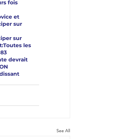
rs fois 
ice et 
iper sur 
 
iper sur 
Toutes les 
-83 
te devrait 
ION 
issant 
See All