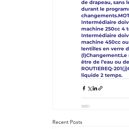
de drapeau, sans le
durant le programm
changements.MOTOC
Intermédiaire doiv
machine 250cc 4 te
Intermédiaire doiv
machine 450cc ou
lentilles en verre
(l)Changement:Le se
être de l’eau ou d
ROUTIEREQ-201(j)C
liquide 2 temps.
Recent Posts