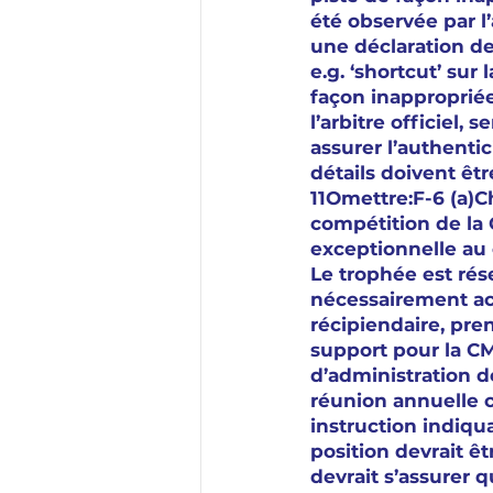
été observée par l
une déclaration de 
e.g. ‘shortcut’ sur
façon inappropriée)
l’arbitre officiel, 
assurer l’authentici
détails doivent êt
11Omettre:F-6 (a)
compétition de la
exceptionnelle au 
Le trophée est rés
nécessairement ac
récipiendaire, pren
support pour la CM
d’administration d
réunion annuelle 
instruction indiqu
position devrait êt
devrait s’assurer 