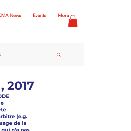
CMA News
Events
More
s
s
2025 Results
 2017
ODE 
e 
té 
bitre (e.g. 
sage de la 
qui n’a pas 