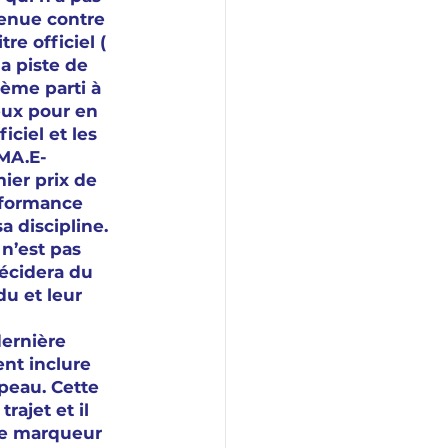
tenue contre 
re officiel ( 
a piste de 
ième parti à 
ieux pour en 
iciel et les 
CMA.E-
er prix de 
rformance 
 discipline. 
n’est pas 
écidera du 
du et leur 
 
dernière 
nt inclure 
peau. Cette 
rajet et il 
 le marqueur 