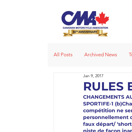
All Posts
Archived News
T
Jan 9, 2017
Deleted News Items
2021
RULES E
CHANGEMENTS AUX
Obituaries
Affiliated Club
SPORTIFE-1 (b)Cha
compétition ne ser
personnellement obs
faux départ/ ‘shor
piste de façon ina