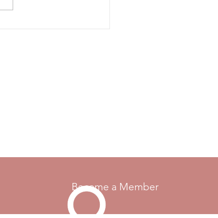
moval from the rule books.
e send the rule reference if
 currently is one, your
Become a Member