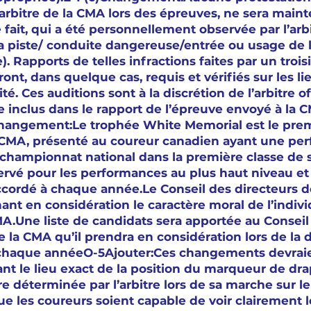
’arbitre de la CMA lors des épreuves, ne sera main
fait, qui a été personnellement observée par l’arbit
 la piste/ conduite dangereuse/entrée ou usage de l
. Rapports de telles infractions faites par un trois
seront, dans quelque cas, requis et vérifiés sur les l
té. Ces auditions sont à la discrétion de l’arbitre off
re inclus dans le rapport de l’épreuve envoyé à la 
Changement:Le trophée White Memorial est le premi
 CMA, présenté au coureur canadien ayant une pe
championnat national dans la première classe de sa
ervé pour les performances au plus haut niveau et 
cordé à chaque année.Le Conseil des directeurs d
ant en considération le caractère moral de l’indivi
A.Une liste de candidats sera apportée au Conseil
e la CMA qu’il prendra en considération lors de la 
chaque annéeO-5Ajouter:Ces changements devraie
ant le lieu exact de la position du marqueur de dra
re déterminée par l’arbitre lors de sa marche sur le t
que les coureurs soient capable de voir clairement