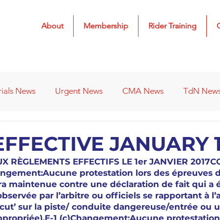
About
Membership
Rider Training
rials News
Urgent News
CMA News
TdN New
 Results
2022 Results
2023 Results
2024 Result
FFECTIVE JANUARY 1,
 RÈGLEMENTS EFFECTIFS LE 1er JANVIER 2017C
s
Affiliated Clubs - Previous
2026 Results
ngement:Aucune protestation lors des épreuves d
a maintenue contre une déclaration de fait qui a é
ervée par l’arbitre ou officiels se rapportant à l’ar
tcut’ sur la piste/ conduite dangereuse/entrée ou u
ppropriée).E-1 (c)Changement:Aucune protestation 