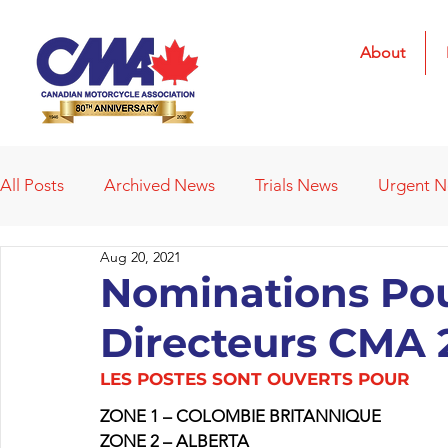
About
All Posts
Archived News
Trials News
Urgent 
Aug 20, 2021
Deleted News Items
2021 Results
2022 Result
Nominations Pou
Directeurs CMA 
Obituaries
Affiliated Clubs
Affiliated Clubs - 
LES POSTES SONT OUVERTS POUR
ZONE 1 – COLOMBIE BRITANNIQUE
ZONE 2 – ALBERTA