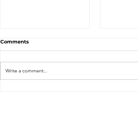
Sale - Moto Canada
Nominatio
Comments
Shows!
Board of D
CALL FOR N
CMA BOARD 
Write a comment...
THE FOLLOW
OPEN: ZONE 1
COLUMBIA Z
ZONE 6 – AT
can only be 
members resid