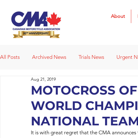
About
All Posts
Archived News
Trials News
Urgent 
Aug 21, 2019
Deleted News Items
2021 Results
2022 Result
MOTOCROSS OF 
WORLD CHAMPI
Obituaries
Affiliated Clubs
Affiliated Clubs - 
NATIONAL TEA
It is with great regret that the CMA announces 