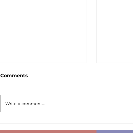
Sale - Moto Canada
Nominatio
Comments
Shows!
Board of D
CALL FOR N
CMA BOARD 
Write a comment...
THE FOLLOW
OPEN: ZONE 1
COLUMBIA Z
ZONE 6 – AT