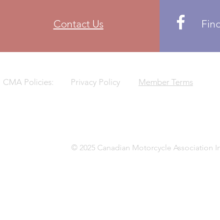
can only be 
members resid
Contact Us
Fin
CMA Policies:
Privacy Policy
Member Terms
© 2025 Canadian Motorcycle Association In