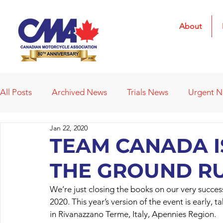
About
All Posts
Archived News
Trials News
Urgent 
Jan 22, 2020
Deleted News Items
2021 Results
2022 Result
TEAM CANADA I
THE GROUND R
Obituaries
Affiliated Clubs
Affiliated Clubs - 
We’re just closing the books on our very succes
2020. This year’s version of the event is early,
in Rivanazzano Terme, Italy, Apennies Region.