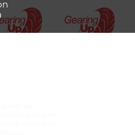
on
0
rogramme de
ormation pour
otocyclistes
éparer les
udiants à être en
curité - coureurs
nfiants