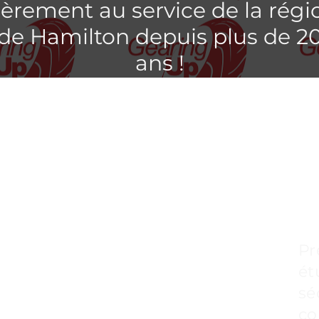
ièrement au service de la régi
de Hamilton depuis plus de 2
ans !
P
f
m
Pr
ét
sé
co