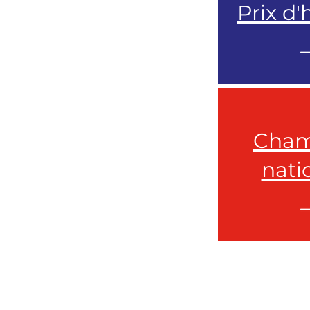
Prix d
Cham
nati