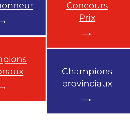
'honneur
Concours
Prix
pions
onaux
Champions
provinciaux