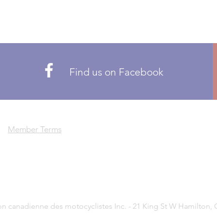
Find us on Facebook
Member Terms
on canadienne des motocyclistes Inc. - 21 King St W Hamilton, 