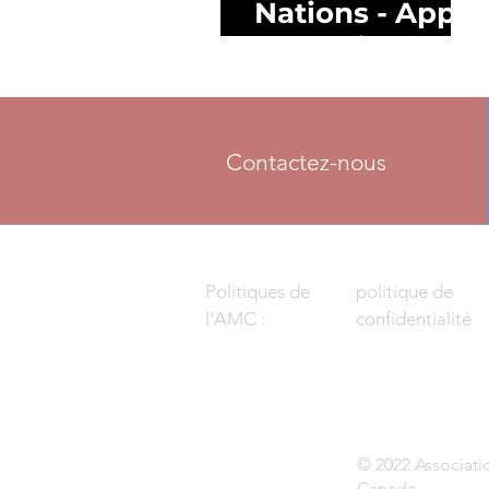
Nations - Appel
à candidatures
Contactez-nous
Politiques de
politique de
l'AMC :
confidentialité
© 2022 Associati
Canada