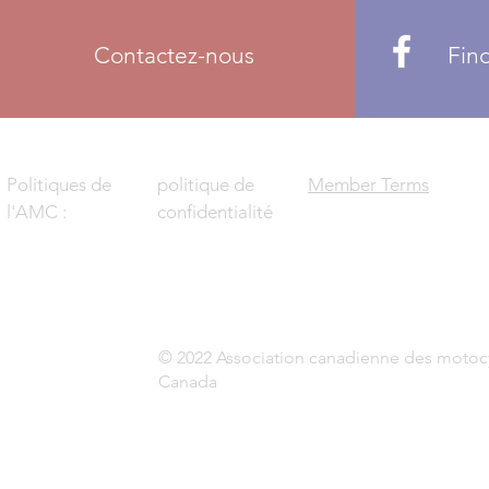
Contactez-nous
Fin
Politiques de
politique de
Member Terms
l'AMC :
confidentialité
© 2022 Association canadienne des motocyc
Canada