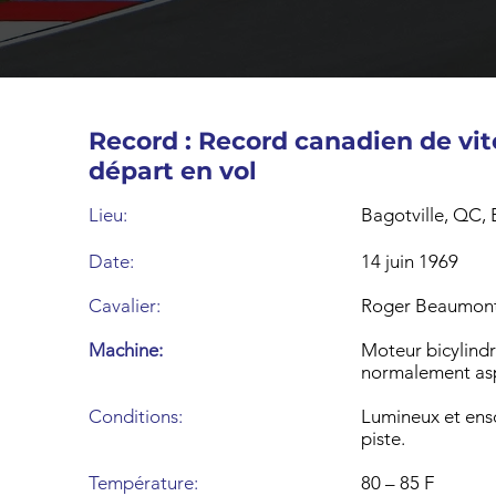
Record : Record canadien de vi
départ en vol
Lieu:
Bagotville, QC,
Date:
14 juin 1969
Cavalier:
Roger Beaumont
Machine:
Moteur bicylind
normalement asp
Conditions:
Lumineux et ensol
piste.
Température:
80 – 85 F