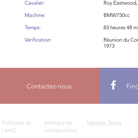
Cavalier:
Roy Eastwood, 
Machine:
BMW750cc
Temps:
83 heures 48 m
Vérification:
Réunion du Con
1973
Contactez-nous
Fin
Politiques de
politique de
Member Terms
l'AMC :
confidentialité