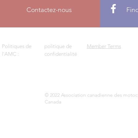
Contactez-nous
Fin
Politiques de
politique de
Member Terms
l'AMC :
confidentialité
© 2022 Association canadienne des motocyc
Canada