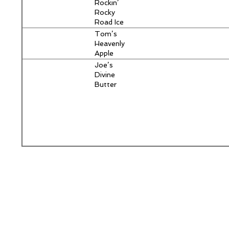
Pecan Pie
Rockin’
Rocky
Road Ice
Cream
Tom’s
Heavenly
Apple
Strudel
Joe’s
Divine
Butter
Tarts