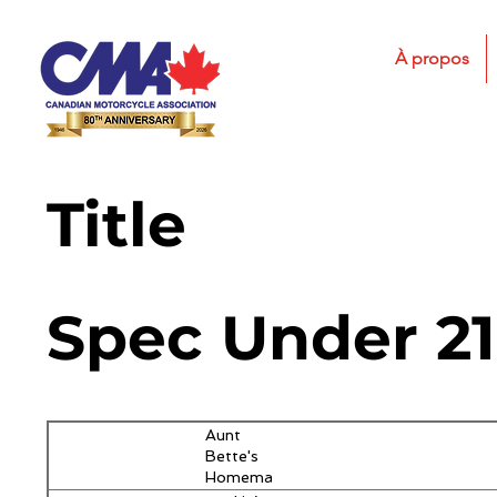
À propos
Title
Spec Under 21
Aunt
Bette's
Homemade